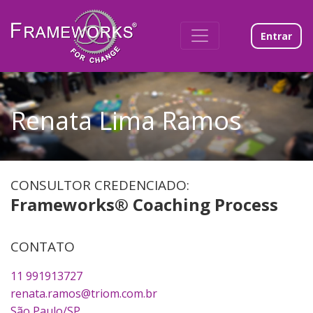
Entrar
Renata Lima Ramos
CONSULTOR CREDENCIADO:
Frameworks® Coaching Process
CONTATO
11 991913727
renata.ramos@triom.com.br
São Paulo/SP