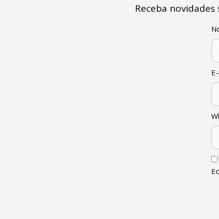
Receba novidades
N
E-
W
Ed