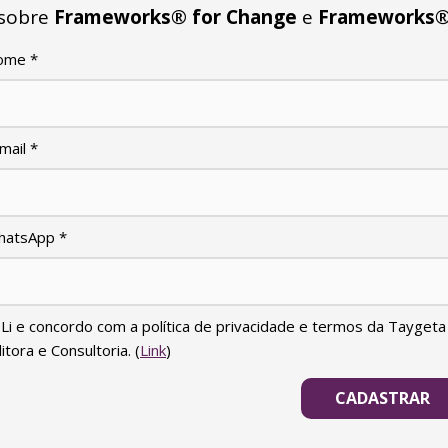
 sobre
Frameworks® for Change
e
Frameworks® 
ome
*
mail
*
hatsApp
*
Li e concordo com a política de privacidade e termos da Taygeta
itora e Consultoria. (
Link
)