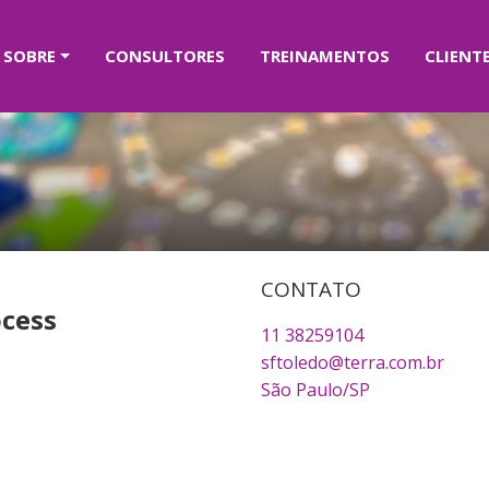
SOBRE
CONSULTORES
TREINAMENTOS
CLIENT
CONTATO
cess
11 38259104
sftoledo@terra.com.br
São Paulo/SP