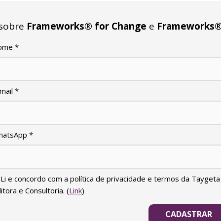
 sobre
Frameworks® for Change
e
Frameworks® 
ome
*
mail
*
hatsApp
*
Li e concordo com a política de privacidade e termos da Taygeta
itora e Consultoria. (
Link
)