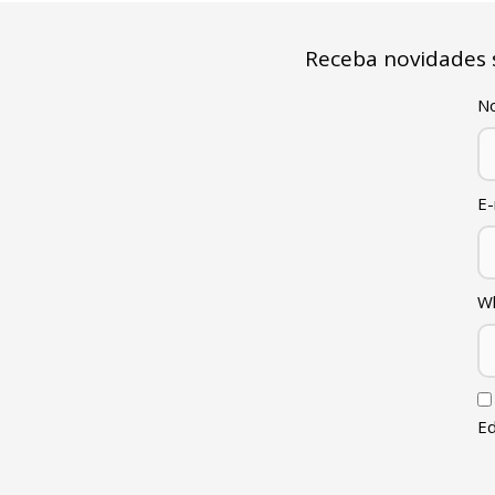
Receba novidades
N
E-
W
Ed