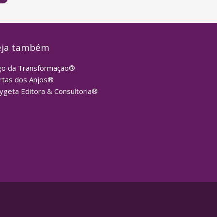
eja também
go da Transformação®
rtas dos Anjos®
ygeta Editora & Consultoria®